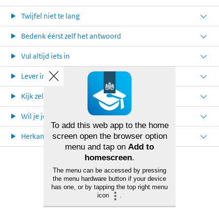
Twijfel niet te lang
Bedenk éérst zelf het antwoord
Vul altijd iets in
Lever in op volgorde
Kijk zelf je antwoorden na
Wil je je examenwerk inzien?
To add this web app to the home
Herkansen heeft altijd nut
screen open the browser option
menu and tap on
Add to
homescreen
.
The menu can be accessed by pressing
the menu hardware button if your device
has one, or by tapping the top right menu
icon
.