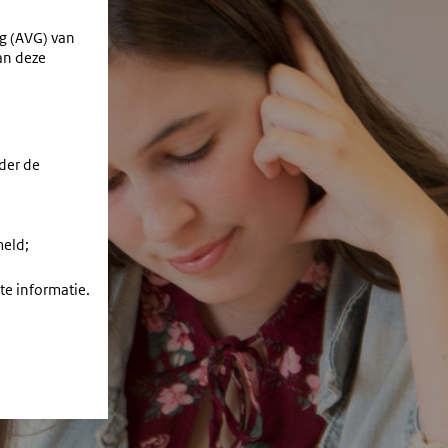
g (AVG) van
van deze
der de
meld;
te informatie.