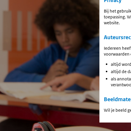
Privacy
Bij het gebru
toepassing. Wi
website.
Auteursrec
Iedereen heef
voorwaarden d
altijd wor
altijd de
als annota
verantwoor
Beeldmater
Wil je beeld 