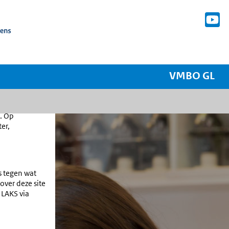
VMBO GL
. Op
ter,
ts tegen wat
over deze site
 LAKS via