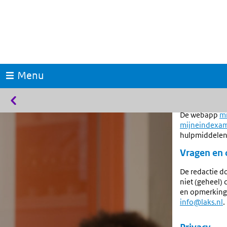
Menu
De webapp
m
mijneindexam
hulpmiddelen,
Vragen en
De redactie do
niet (geheel) 
en opmerkinge
info@laks.nl
.