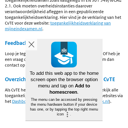
toegankelijkheidseisen zoals vastgelegd in EN 301 549/WCAG
2.1. Ook moeten overheidsinstanties daarover
verantwoordelijkheid afleggen in een gepubliceerde
toegankelijkheidsverklaring. Hier vind je de verklaring van het
CvTE voor deze website:
toegankelijkheidsverklaring van
mijneindexamen.nl
.
Feedback en contactgegevens
Loop je tegen een toegankelijkheidsprobleem aan? Of heb je
een vraag of opmerking over toegankelijkheid? Neem dan
contact op via:
info@cvte.nl
.
To add this web app to the home
Overzicht toegankelijkheidsverklaringen CvTE
screen open the browser option
menu and tap on
Add to
Als CvTE hebben we meerdere websites in beheer. Bekijk alle
homescreen
.
toegankelijkheidsverklaringen voor onze publieke websites via
The menu can be accessed by pressing
het
Dashboard Digitoegankelijk
(op
digitoegankelijk.nl
).
the menu hardware button if your device
has one, or by tapping the top right menu
icon
.