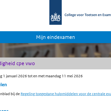
Mijn eindexamen
igheid cpe vwo
g 1 januari 2026 tot en met maandag 11 mei 2026
len
nblad bij de
Regeling toegestane hulpmiddelen voor de centrale e