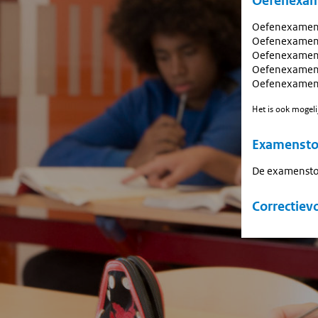
Oefenexa
Oefenexame
Oefenexame
Oefenexame
Oefenexame
Oefenexame
Het is ook mogeli
Examensto
De examenstof 
Correctiev