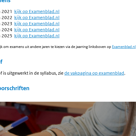
mens
n 2021
kijk op Examenblad.nl
n 2022
kijk op Examenblad.nl
n 2023
kijk op Examenblad.nl
n 2024
kijk op Examenblad.nl
n 2025
kijk op Examenblad.nl
jk om examens uit andere jaren te kiezen via de jaarring linksboven op
Examenblad.nl
f
is uitgewerkt in de syllabus, zie
de vakpagina op examenblad
.
oorschriften