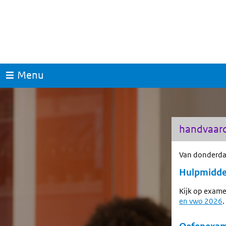
Menu
handvaard
Van donderda
Hulpmidde
Kijk op exame
en vwo 2026
.