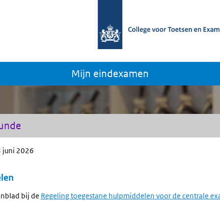
Mijn eindexamen
kunde
 juni 2026
len
nblad bij de
Regeling toegestane hulpmiddelen voor de centrale 