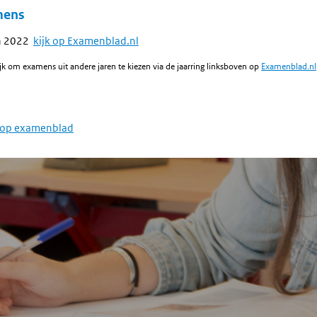
mens
n 2022
kijk op Examenblad.nl
jk om examens uit andere jaren te kiezen via de jaarring linksboven op
Examenblad.nl
 op examenblad