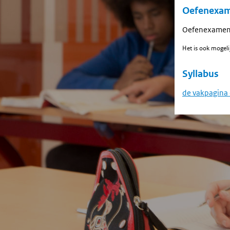
Oefenexa
Oefenexame
Het is ook mogeli
Syllabus
de vakpagina