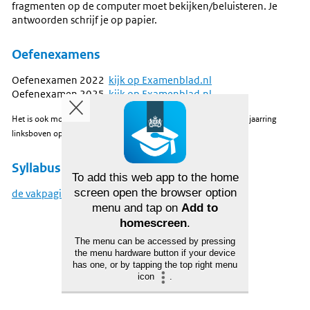
fragmenten op de computer moet bekijken/beluisteren. Je
antwoorden schrijf je op papier.
Oefenexamens
Oefenexamen 2022
kijk op Examenblad.nl
Oefenexamen 2025
kijk op Examenblad.nl
Het is ook mogelijk om examens uit andere jaren te kiezen via de jaarring
linksboven op
Examenblad.nl
.
Syllabus
To add this web app to the home
screen open the browser option
de vakpagina op examenblad
menu and tap on
Add to
homescreen
.
The menu can be accessed by pressing
the menu hardware button if your device
has one, or by tapping the top right menu
icon
.