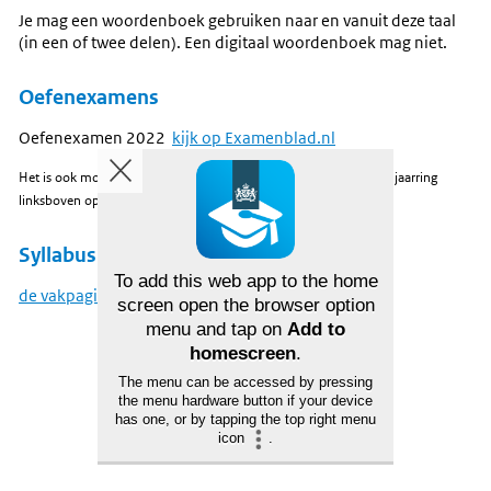
Je mag een woordenboek gebruiken naar en vanuit deze taal
(in een of twee delen). Een digitaal woordenboek mag niet.
Oefenexamens
Oefenexamen 2022
kijk op Examenblad.nl
Het is ook mogelijk om examens uit andere jaren te kiezen via de jaarring
linksboven op
Examenblad.nl
.
Syllabus
To add this web app to the home
de vakpagina op examenblad
screen open the browser option
menu and tap on
Add to
homescreen
.
The menu can be accessed by pressing
the menu hardware button if your device
has one, or by tapping the top right menu
icon
.