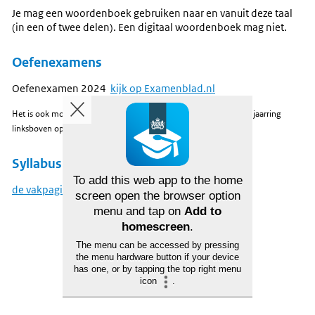
Je mag een woordenboek gebruiken naar en vanuit deze taal
(in een of twee delen). Een digitaal woordenboek mag niet.
Oefenexamens
Oefenexamen 2024
kijk op Examenblad.nl
Het is ook mogelijk om examens uit andere jaren te kiezen via de jaarring
linksboven op
Examenblad.nl
.
Syllabus
To add this web app to the home
de vakpagina op examenblad
screen open the browser option
menu and tap on
Add to
homescreen
.
The menu can be accessed by pressing
the menu hardware button if your device
has one, or by tapping the top right menu
icon
.