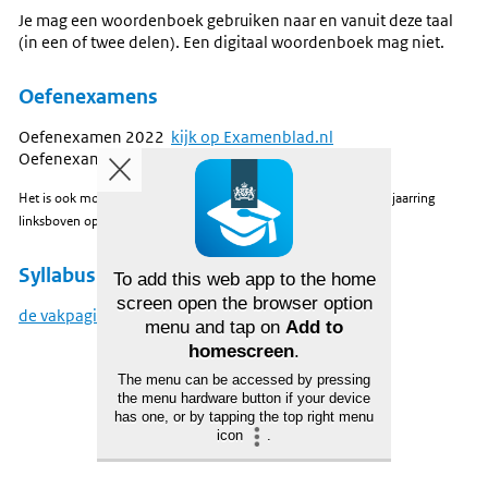
Je mag een woordenboek gebruiken naar en vanuit deze taal
(in een of twee delen). Een digitaal woordenboek mag niet.
Oefenexamens
Oefenexamen 2022
kijk op Examenblad.nl
Oefenexamen 2024
kijk op Examenblad.nl
Het is ook mogelijk om examens uit andere jaren te kiezen via de jaarring
linksboven op
Examenblad.nl
.
Syllabus
To add this web app to the home
screen open the browser option
de vakpagina op examenblad
menu and tap on
Add to
homescreen
.
The menu can be accessed by pressing
the menu hardware button if your device
has one, or by tapping the top right menu
icon
.