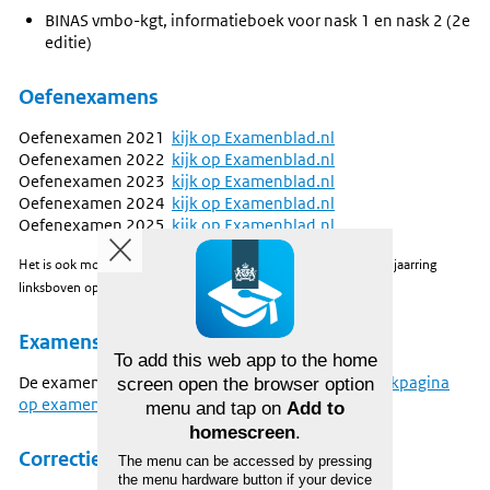
BINAS vmbo-kgt, informatieboek voor nask 1 en nask 2 (2e
editie)
Oefenexamens
Oefenexamen 2021
kijk op Examenblad.nl
Oefenexamen 2022
kijk op Examenblad.nl
Oefenexamen 2023
kijk op Examenblad.nl
Oefenexamen 2024
kijk op Examenblad.nl
Oefenexamen 2025
kijk op Examenblad.nl
Het is ook mogelijk om examens uit andere jaren te kiezen via de jaarring
linksboven op
Examenblad.nl
.
Examenstof
To add this web app to the home
De examenstof is uitgewerkt in de syllabus, zie
de vakpagina
screen open the browser option
op examenblad
.
menu and tap on
Add to
homescreen
.
Correctievoorschriften
The menu can be accessed by pressing
the menu hardware button if your device